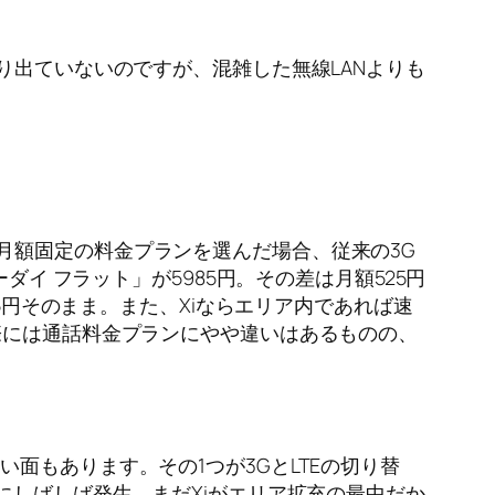
り出ていないのですが、混雑した無線LANよりも
月額固定の料金プランを選んだ場合、従来の3G
ダイ フラット」が5985円。その差は月額525円
85円そのまま。また、Xiならエリア内であれば速
際には通話料金プランにやや違いはあるものの、
面もあります。その1つが3GとLTEの切り替
にしばしば発生。まだXiがエリア拡充の最中だか