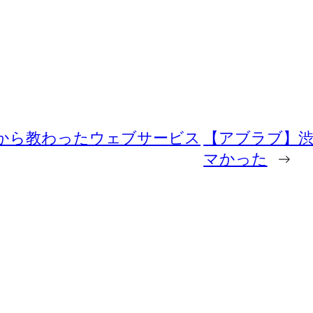
人から教わったウェブサービス
【アブラブ】渋
マかった
→