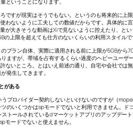
用量ということになります。
ころですが現実はそうでもない。というのも将来的に上
を使わないように工夫しての数値だからです。具体的に
用量が大きそうな動画はXiで見ないように控えたり、と
7GBの上限を超えても仕方のないくらいの利用スタイルで
のプラン自体、実際に適用される前に上限が5GBから7
ありますが、帯域を占有するくらい過度のヘビーユーザ
心許ないところ。とはいえ前述の通り、自宅や会社では無
題が発生してきます。
とがある
うプロバイダー契約しないといけないのですが（mope
ツのいくつかはspモードでないと利用できません。ド
ンストールされているdマーケットアプリのアップデート
もspモードでないと使えません。