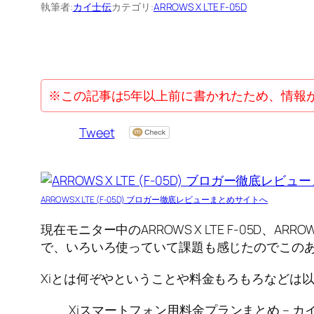
執筆者:
カイ士伝
カテゴリ:
ARROWS X LTE F-05D
※この記事は5年以上前に書かれたため、情報
Tweet
ARROWS X LTE (F-05D) ブロガー徹底レビューまとめサイトへ
現在モニター中のARROWS X LTE F-05D、
で、いろいろ使っていて課題も感じたのでこの
Xiとは何ぞやということや料金もろもろなどは
Xiスマートフォン用料金プランまとめ – カ