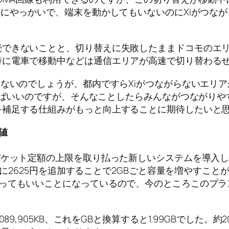
にやっかいで、端末を動かしてもいないのにXiがつながっ
。
続できないことと、切り替えに失敗したままドコモのエ
特に電車で移動中などは通信エリアが高速で切り替わる
きないのでしょうが、都内ですらXiがつながらないエリ
ればいいのですが、そんなことしたらみんながつながりや
を補足する仕組みがもっと向上することに期待したいと
値
パケット定額の上限を取り払った新しいシステムを導入し
、月に2625円を追加することで2GBごと容量を増やすこ
使ってもいいことになっているので、今のところこのプラ
9,905KB、これをGBと換算すると1.99GBでした。約