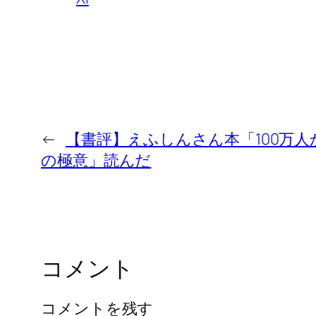
←
【書評】えふしんさん本「100万
の極意」読んだ
コメント
コメントを残す