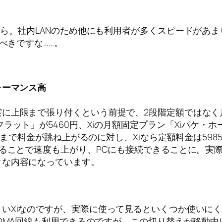
ちら。社内LANのため他にも利用者が多くスピードがあま
べきですな……。
ォーマンス高
に上限まで張り付くという前提で、2段階定額ではなく
ット」が5460円、Xiの月額固定プラン「Xiパケ・ホー
円まで料金が跳ね上がるのに対し、Xiなら定額料金は59
することで速度も上がり、PCにも接続できることに。実
クな内容になっています。
Xiなのですが、実際に使って見るといくつか使いにくい
FOMA回線も利用できるのですが、この切り替えが移動中