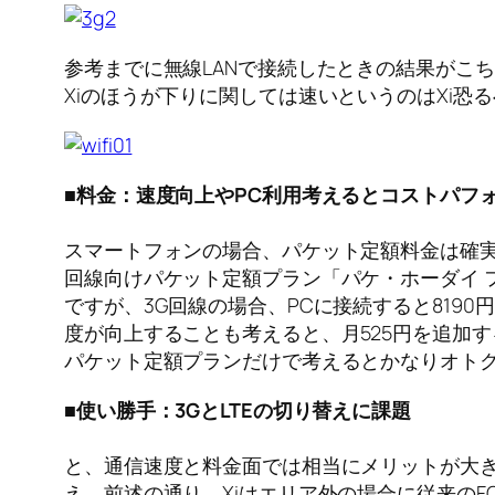
参考までに無線LANで接続したときの結果がこ
Xiのほうが下りに関しては速いというのはXi恐る
■料金：速度向上やPC利用考えるとコストパフ
スマートフォンの場合、パケット定額料金は確実
回線向けパケット定額プラン「パケ・ホーダイ フラ
ですが、3G回線の場合、PCに接続すると8190
度が向上することも考えると、月525円を追加
パケット定額プランだけで考えるとかなりオト
■使い勝手：3GとLTEの切り替えに課題
と、通信速度と料金面では相当にメリットが大きい
え。前述の通り、Xiはエリア外の場合に従来の