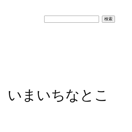
検
検索
索
、いまいちなとこ