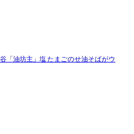
谷「油坊主」塩 たまごのせ油そばがウ