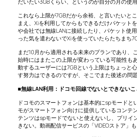
だいたい3GBくらい、というのが自分の月の使
これなら上限が7GBだから余裕、と言いたいと
まえ、Xiを利用してからもできるだけパケット
や会社では無線LANに接続したり、パケット使
った気を遣わないでXiを使っていたらたちまち
まだ10月から適用される未来のプランであり、こ
始時にはまたこの上限が変わっている可能性も
動するユーザーには7GBという上限はちょっと
す努力はできるのですが、そこでまた後述の問
■無線LAN利用：ドコモ回線でないとできないこ
ドコモのスマートフォンは基本的にspモードとい
モがスマートフォン向けに提供しているコンテン
テンツはspモードでないと使えないし、プリイ
きない。動画配信サービスの「VIDEOストア」