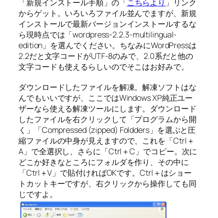
「新規インストール手順」の「
こちらより
」リンク
からゲット。いろいろファイル並んでますが、新規
インストールで最新バージョンインストールするな
ら現時点では「wordpress-2.2.3-multilingual-
edition」を選んでください。ちなみにWordPressは
2.2だと文字コードがUTF-8のみで、2.0系だと他の
文字コードも使えるらしいのでそこはお好みで。
ダウンロードしたファイルを解凍。解凍ソフトはな
んでもいいですが、ここではWindows XP純正ユー
ザーなら使える解凍ツールにします。ダウンロード
したファイルを右クリックして「プログラムから開
く」「Compressed (zipped) Foldders」を選ぶと圧
縮ファイルの中身が見えますので、これを「Ctrl＋
A」で全選択し、さらに「Ctrl＋C」でコピー。次に
どこか好きなところにフォルダを作り、その中に
「Ctrl＋V」で貼付ければOKです。Ctrl＋はショー
トカットキーですが、右クリックから操作しても同
じですよ。