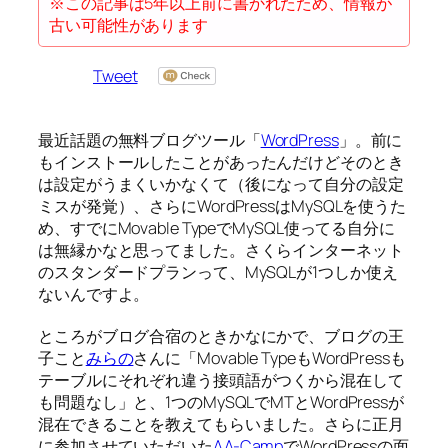
※この記事は5年以上前に書かれたため、情報が
古い可能性があります
Tweet
最近話題の無料ブログツール「
WordPress
」。前に
もインストールしたことがあったんだけどそのとき
は設定がうまくいかなくて（後になって自分の設定
ミスが発覚）、さらにWordPressはMySQLを使うた
め、すでにMovable TypeでMySQL使ってる自分に
は無縁かなと思ってました。さくらインターネット
のスタンダードプランって、MySQLが1つしか使え
ないんですよ。
ところがブログ合宿のときかなにかで、ブログの王
子こと
みらの
さんに「Movable TypeもWordPressも
テーブルにそれぞれ違う接頭語がつくから混在して
も問題なし」と、1つのMySQLでMTとWordPressが
混在できることを教えてもらいました。さらに正月
に参加させていただいた
AA-Camp
でWordPressの面