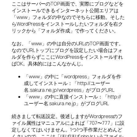
ここはサーバーのTOP画面で、実際にブログなどを
インストールできるインターネット公開エリアは
「www」フォルダの中なのでそちらに移動。そした
らWordPressをインストールしたいフォルダを右ク
リックから「フォルダ作成」で作ってください。
なお、「www」の中は自分のURLのTOP画面です。
なのでURLトップにブログを設定したい場合はフォ
ルダを作らずここにWordPressをインストールすれ
ばOK。具体的にはこんなかんじ。
「www」の中に「wordpress」フォルダを作
成してインストール：「http://ユーザー
名.sakura.ne.jp/wordpress」がブログURL
「www」の中に直接インストール：「http://
ユーザー名.sakura.ne.jp」がブログURL
続きまして転送設定。後述しますがWordpressのフ
ァイル属性はマニュアルによれば「707〜777」に設
定しなくてはいけません。1つ1つ手作業だとめんど
くさいので、ここは「ほげほげ.phpというファイル