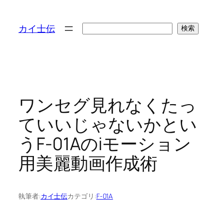
検
カイ士伝
検索
索
ワンセグ見れなくたっ
ていいじゃないかとい
うF-01Aのiモーション
用美麗動画作成術
執筆者:
カイ士伝
カテゴリ:
F-01A