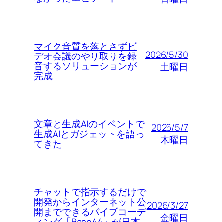
マイク音質を落とさずビ
2026/5/30
デオ会議のやり取りを録
音するソリューションが
土曜日
完成
文章と生成AIのイベントで
2026/5/7
生成AIとガジェットを語っ
木曜日
てきた
チャットで指示するだけで
開発からインターネット公
2026/3/27
開までできるバイブコーデ
金曜日
ィング「Base44」が日本