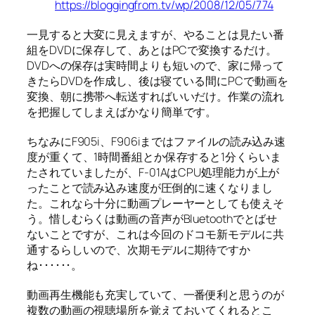
https://bloggingfrom.tv/wp/2008/12/05/774
一見すると大変に見えますが、やることは見たい番
組をDVDに保存して、あとはPCで変換するだけ。
DVDへの保存は実時間よりも短いので、家に帰って
きたらDVDを作成し、後は寝ている間にPCで動画を
変換、朝に携帯へ転送すればいいだけ。作業の流れ
を把握してしまえばかなり簡単です。
ちなみにF905i、F906iまではファイルの読み込み速
度が重くて、1時間番組とか保存すると1分くらいま
たされていましたが、F-01AはCPU処理能力が上が
ったことで読み込み速度が圧倒的に速くなりまし
た。これなら十分に動画プレーヤーとしても使えそ
う。惜しむらくは動画の音声がBluetoothでとばせ
ないことですが、これは今回のドコモ新モデルに共
通するらしいので、次期モデルに期待ですか
ね･･････。
動画再生機能も充実していて、一番便利と思うのが
複数の動画の視聴場所を覚えておいてくれるとこ