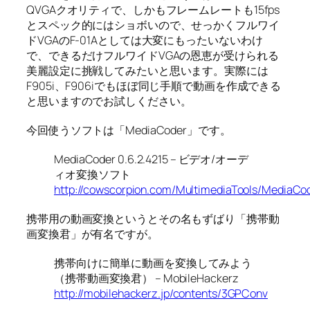
QVGAクオリティで、しかもフレームレートも15fps
とスペック的にはショボいので、せっかくフルワイ
ドVGAのF-01Aとしては大変にもったいないわけ
で、できるだけフルワイドVGAの恩恵が受けられる
美麗設定に挑戦してみたいと思います。実際には
F905i、F906iでもほぼ同じ手順で動画を作成できる
と思いますのでお試しください。
今回使うソフトは「MediaCoder」です。
MediaCoder 0.6.2.4215 – ビデオ/オーデ
ィオ変換ソフト
http://cowscorpion.com/MultimediaTools/MediaCod
携帯用の動画変換というとその名もずばり「携帯動
画変換君」が有名ですが。
携帯向けに簡単に動画を変換してみよう
（携帯動画変換君） – MobileHackerz
http://mobilehackerz.jp/contents/3GPConv