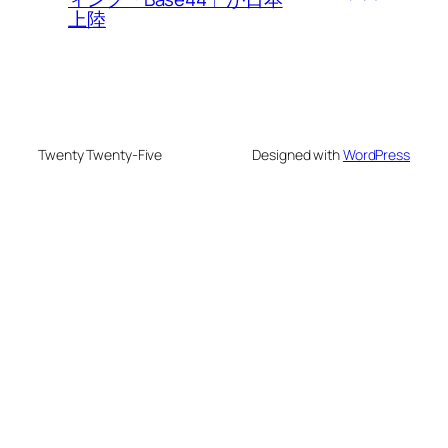
上陸
Twenty Twenty-Five
Designed with
WordPress