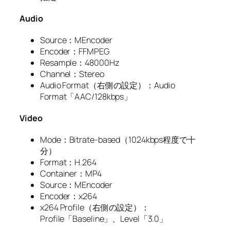
Audio
Source：MEncoder
Encoder：FFMPEG
Resample：48000Hz
Channel：Stereo
Audio Format（右側の設定）：Audio
Format「AAC/128kbps」
Video
Mode：Bitrate-based（1024kbps程度で十
分）
Format：H.264
Container：MP4
Source：MEncoder
Encoder：x264
x264 Profile（右側の設定）：
Profile「Baseline」、Level「3.0」