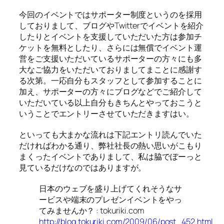
今回のイベントではサポーター制度というのを採用
しておりまして、ブログやTwitterでイベントを紹介
したりとイベントを支援していただいた方は参加チ
ケットを無料としたり、さらには無償でイベント運
営をご支援いただいているサポーターの方々にも多
大なご協力をいただいておりましてまことに感謝す
る次第。一応自分もスタッフとして参加することに
加え、サポーターの方々にブログなどでご紹介して
いただいている以上自分もきちんとやっておこうと
いうことでエントリーさせていただきますはい。
といっても大まかな流れは下記エントリ読んでいた
だければわかる通り、弊社社長の熱い思いがこもり
まくったイベントでありまして、私は脇でぼーっと
見ているだけなのではありますが。
日本のウェブを盛り上げてくれそうなサ
ービスや端末のプレゼンイベントをやっ
てみませんか？ : tokuriki.com
http://blog.tokuriki.com/2009/06/post_452.html