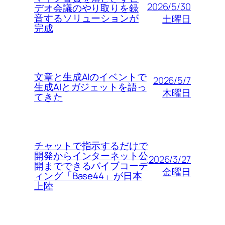
2026/5/30
デオ会議のやり取りを録
音するソリューションが
土曜日
完成
文章と生成AIのイベントで
2026/5/7
生成AIとガジェットを語っ
木曜日
てきた
チャットで指示するだけで
開発からインターネット公
2026/3/27
開までできるバイブコーデ
金曜日
ィング「Base44」が日本
上陸