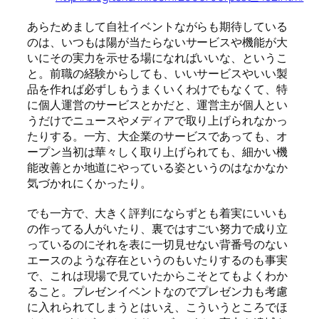
あらためまして自社イベントながらも期待している
のは、いつもは陽が当たらないサービスや機能が大
いにその実力を示せる場になればいいな、というこ
と。前職の経験からしても、いいサービスやいい製
品を作れば必ずしもうまくいくわけでもなくて、特
に個人運営のサービスとかだと、運営主が個人とい
うだけでニュースやメディアで取り上げられなかっ
たりする。一方、大企業のサービスであっても、オ
ープン当初は華々しく取り上げられても、細かい機
能改善とか地道にやっている姿というのはなかなか
気づかれにくかったり。
でも一方で、大きく評判にならずとも着実にいいも
の作ってる人がいたり、裏ではすごい努力で成り立
っているのにそれを表に一切見せない背番号のない
エースのような存在というのもいたりするのも事実
で、これは現場で見ていたからこそとてもよくわか
ること。プレゼンイベントなのでプレゼン力も考慮
に入れられてしまうとはいえ、こういうところでほ