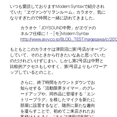
いつも愛読しておりますModern Syntaxで紹介され
ていた「ヱヴァンゲリヲンルーム」カラオケ、気に
なりすぎたので仲間と一緒に訪れてきました。
カラオケ「JOYSOUND中野」がヱヴァの
ネルフ仕様に！ – [モ]Modern Syntax
http://www.aivy.co.jp/BLOG_TEST/nagasawa/c/201
もともとこのカラオケは津田沼に第1号店がオープン
していて、そのときから行きたいなあと思っていた
のだけれどいけずじまい。しかし第2号店は中野と
比較的アクセスもしやすく、第1号店よりもパワーア
ップしているとのこと。
さらに、終了時間をカウントダウンでお
知らせする「活動限界タイマー」のグレ
ードアップや、同作品に登場する「エン
トリープラグ」を模したマイクを新たに
部屋に設置するなど、随所に新たな趣向
を凝らすことで、初めてご来店されたお
客様はもちろん、“ネルフ津田沼支部”に