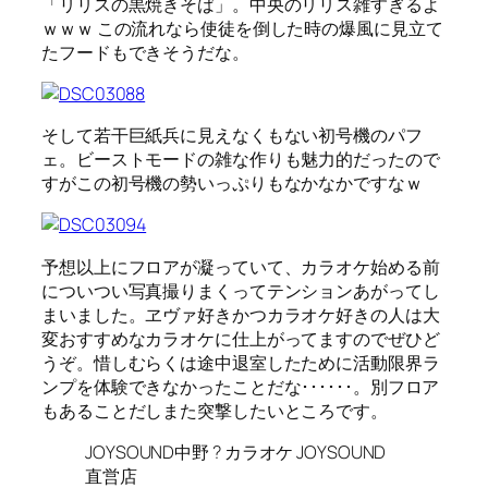
「リリスの黒焼きそば」。中央のリリス雑すぎるよ
ｗｗｗ この流れなら使徒を倒した時の爆風に見立て
たフードもできそうだな。
そして若干巨紙兵に見えなくもない初号機のパフ
ェ。ビーストモードの雑な作りも魅力的だったので
すがこの初号機の勢いっぷりもなかなかですなｗ
予想以上にフロアが凝っていて、カラオケ始める前
についつい写真撮りまくってテンションあがってし
まいました。ヱヴァ好きかつカラオケ好きの人は大
変おすすめなカラオケに仕上がってますのでぜひど
うぞ。惜しむらくは途中退室したために活動限界ラ
ンプを体験できなかったことだな･･････。別フロア
もあることだしまた突撃したいところです。
JOYSOUND中野 ? カラオケ JOYSOUND
直営店