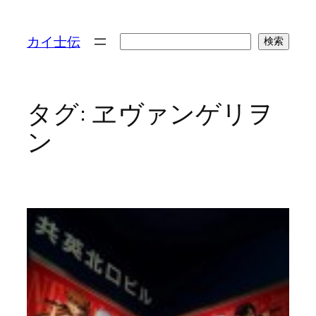
検
カイ士伝
検索
索
タグ:
ヱヴァンゲリヲ
ン