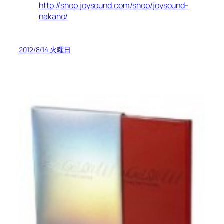
http://shop.joysound.com/shop/joysound-
nakano/
2012/8/14 火曜日