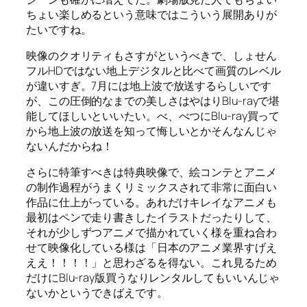
ちょい楽しめるという意味ではこういう展開ありが
たいですね。
映像のクオリティもさすがというべきで、しょせん
フルHDではない地上デジタルと比べて画質のレベル
が違いすぎ。7月には地上波で放送するらしいです
が、この圧倒的なまでの美しさはやはりBlu-rayで堪
能してほしいといいたい。べ、べつにBlu-ray買って
から地上波の放送を知って悔しいとかそんなんじゃ
ないんだからね！
さらに特筆すべきは特典映像で、絵コンテとアニメ
の制作過程がうまくリミックスされて非常に面白い
作品に仕上がっている。あれだけキレイなアニメも
最初はペンで走り書きしたイラストだったりして、
それが少しずつアニメで描かれていく様を重ね合わ
せて映像化している様は「日本のアニメ業界すげえ
ええ！！！！」と思わざるを得ない。これ見るため
だけにBlu-ray版買うなりレンタルしてもいいんじゃ
ないかというできばえです。