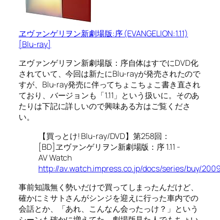
ヱヴァンゲリヲン新劇場版:序 (EVANGELION:1.11)
[Blu-ray]
ヱヴァンゲリヲン新劇場版：序自体はすでにDVD化
されていて、今回は新たにBlu-rayが発売されたので
すが、Blu-ray発売に伴ってちょこちょこ書き直され
ており、バージョンも「1.11」という扱いに。そのあ
たりは下記に詳しいので興味ある方はご覧くださ
い。
【買っとけ! Blu-ray/DVD】第258回：
[BD]ヱヴァンゲリヲン新劇場版：序 1.11 -
AV Watch
http://av.watch.impress.co.jp/docs/series/buy/20
事前知識無く勢いだけで買ってしまったんだけど、
確かにミサトさんがシンジを迎えに行った車内での
会話とか、「あれ、こんなん会ったっけ？」という
シーンも確かに増えてた。劇場版見た人でもちょい