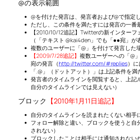
@の表示範囲
@を付けた発言は、発言者および@で指定し
ただし、この条件を満たすには発言の一番
【2010/10/12追記】Twitterの
（「テキスト @kai4den」でも「●●宛」
複数のユーザーに「@」を付けて発言した
【2009/7/28追記】
複数ユーザーへの「@
宛の発言（
http://twitter.com/#replies
）に
「.@」（ドットアット）」は上記条件を
発言者のタイムラインを閲覧すると、上記
自分のタイムラインでは見えない）
ブロック
【2010年1月11日追記】
自分のタイムラインを読まれたくない相手
フォロー解除と違い、ブロックを使うと自
されない）
ブロックしたことは相手には通知されない