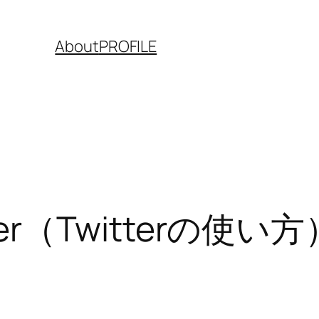
About
PROFILE
itter（Twitterの使い方