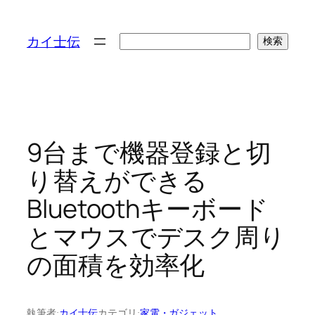
検
カイ士伝
検索
索
9台まで機器登録と切
り替えができる
Bluetoothキーボード
とマウスでデスク周り
の面積を効率化
執筆者:
カイ士伝
カテゴリ:
家電・ガジェット