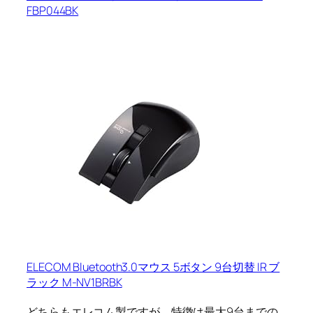
FBP044BK
ELECOM Bluetooth3.0マウス 5ボタン 9台切替 IR ブ
ラック M-NV1BRBK
どちらもエレコム製ですが、特徴は最大9台までの