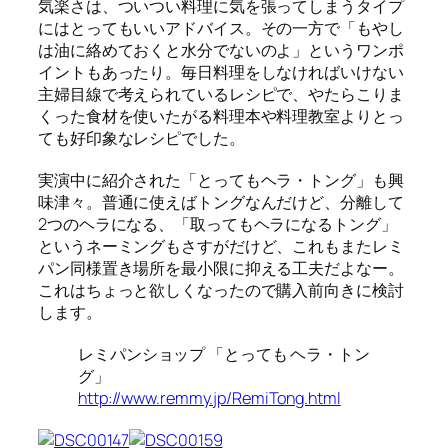
気楽さは、ついつい料理に気を張ってしまうタイプ
にはとってもいいアドバイス。その一方で「もやし
は油に絡めておくと水分でないのよ」というワンポ
イントもあったり。毎日料理をしなければいけない
主婦目線で考えられているレシピで、やたらこりま
くった食材を使いたがる料理本や料理教室よりとっ
ても好印象なレシピでした。
実演中に紹介された「とってもヘラ・トング」も興
味津々。普通に使えばトングなんだけど、分離して
2つのヘラになる、「取ってもヘラになるトング」
というネーミングもさすがだけど、これもまたレミ
パン同様置き場所を最小限に抑える工夫だよなー。
これはちょっと欲しくなったので購入前向きに検討
します。
レミパンショップ 「とっても ヘラ・トン
グ」
http://www.remmy.jp/RemiTong.html