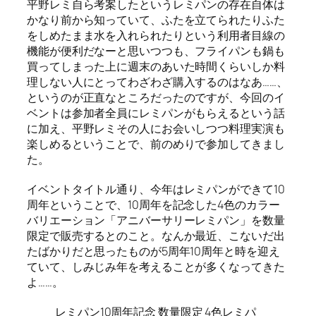
平野レミ自ら考案したというレミパンの存在自体は
かなり前から知っていて、ふたを立てられたりふた
をしめたまま水を入れられたりという利用者目線の
機能が便利だなーと思いつつも、フライパンも鍋も
買ってしまった上に週末のあいた時間くらいしか料
理しない人にとってわざわざ購入するのはなあ……、
というのが正直なところだったのですが、今回のイ
ベントは参加者全員にレミパンがもらえるという話
に加え、平野レミその人にお会いしつつ料理実演も
楽しめるということで、前のめりで参加してきまし
た。
イベントタイトル通り、今年はレミパンができて10
周年ということで、10周年を記念した4色のカラー
バリエーション「アニバーサリーレミパン」を数量
限定で販売するとのこと。なんか最近、こないだ出
たばかりだと思ったものが5周年10周年と時を迎え
ていて、しみじみ年を考えることが多くなってきた
よ……。
レミパン10周年記念 数量限定 4色レミパ