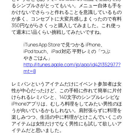
るシンプルさがとってもいい。メニュー自体も手を
かけないでさらっと作れることを意識しているもの
が多く、コンセプトに大変共感しまくったので有料
350円ながらさくっと購入してみました。これ使っ
て週末に1品くらい挑戦してみたいですね。
iTunes App Store で見つかる iPhone、
iPod touch、iPad 対応 平野レミの「つぶ
やきごはん」
http://itunes.apple.com/jp/app/id421352977?
mt=8
レミパンというアイテムだけにイベント参加者は女
性が中心だったけど、この手軽に作れて簡単に片付
けられるレミパンと、140文字のシンプルレシピな
iPhoneアプリは、むしろ料理をしてみたい男性のほ
うが向いているかもしれない。肩肘張らずに料理を
楽しみつつ、生活の中に料理がとけこんでいくこの
アイテムは女性だけでなく男性にも試して欲しいア
イテムだと思いました。