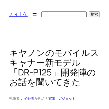
検
カイ士伝
検索
索
キヤノンのモバイルス
キャナー新モデル
「DR-P125」開発陣の
お話を聞いてきた
執筆者:
カイ士伝
カテゴリ:
家電・ガジェット