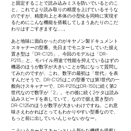
と固定することで読み込みミスを防いでいるとのこ
と。これでより読み取りの精度を上げているそうな
のですが、精度向上と本体の小型化を同時に実現す
るためにこんな機能を搭載してしまうあたりのこだ
わりはすごすぎますな……。
あと地味に面白かったのがキヤノン製ドキュメント
スキャナーの型番。先日までモニターしていた据え
置き型は「DR-C125」、今回のモデルは「DR-
P215」と、モバイル用途で性能を抑えているはずの
機器のほうが数字が大きいことが気になって質問し
てみたのですが、これ、数字の最初は「世代」を表
すんだそうで。DR-C125はこの型番では第1世代の一
般向けスキャナーで、DR-P215はDR-150に続く第2
世代なので数字が「2」。その後に続く2ケタは読み
込みスピードを表していて、なので据え置き型の
DR-C125のほうが数字が大きいわけですね。これ意
味さえわかればとってもわかりやすい型番なので、
もっと前に出していいんじゃないかなー。
こういうカードスキャンという新たな機構を搭載し