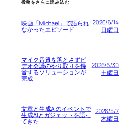
投稿をさらに読み込む
2026/6/14
映画「Michael」で語られ
なかったエピソード
日曜日
マイク音質を落とさずビ
2026/5/30
デオ会議のやり取りを録
音するソリューションが
土曜日
完成
文章と生成AIのイベントで
2026/5/7
生成AIとガジェットを語っ
木曜日
てきた