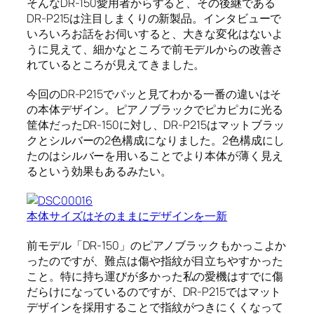
そんなDR-150愛用者からすると、その後継である
DR-P215は注目しまくりの新製品。インタビューで
いろいろお話をお伺いすると、大きな変化はないよ
うに見えて、細かなところで前モデルからの改善さ
れているところが見えてきました。
今回のDR-P215でパッと見てわかる一番の違いはそ
の本体デザイン。ピアノブラックでピカピカに光る
筐体だったDR-150に対し、DR-P215はマットブラッ
クとシルバーの2色構成になりました。2色構成にし
たのはシルバーを用いることでより本体が薄く見え
るという効果もあるみたい。
本体サイズはそのままにデザインを一新
前モデル「DR-150」のピアノブラックもかっこよか
ったのですが、難点は傷や指紋が目立ちやすかった
こと。特に持ち運びが多かった私の愛機はすでに傷
だらけになっているのですが、DR-P215ではマット
デザインを採用することで指紋がつきにくくなって