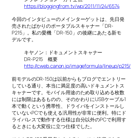
https://bloggingfrom.tv/wp/2011/11/24/6574
今回のインタビューのメインターゲットは、先日発
売されたばかりのポータブルスキャナー「DR-
P215」。私の愛機「DR-150」の後継にあたる新モ
デルです。
キヤノン：ドキュメントスキャナー
DR-P215 概要
http://cweb.canon.jp/imageformula/lineup/p215/
前モデルのDR-150は以前からもブログでエントリー
している通り、本当に満足度の高いドキュメントス
キャナーです。モバイル用途のため取り込める枚数
には制限はあるものの、そのかわりにUSBケーブル1
本で動くという携帯性、ドライバをインストールし
ていないPCでも使える汎用性が非常に便利。特にド
ライバレスで動作する仕様は自分以外のPCで利用す
るときにも大変役に立つ仕様でした。