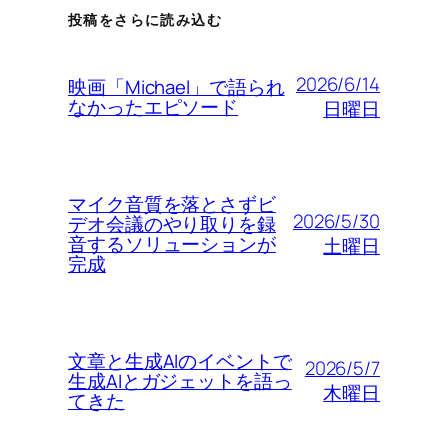
投稿をさらに読み込む
2026/6/14
映画「Michael」で語られ
なかったエピソード
日曜日
マイク音質を落とさずビ
2026/5/30
デオ会議のやり取りを録
音するソリューションが
土曜日
完成
文章と生成AIのイベントで
2026/5/7
生成AIとガジェットを語っ
木曜日
てきた