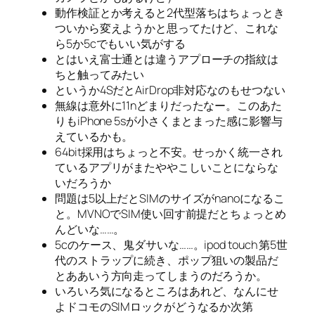
動作検証とか考えると2代型落ちはちょっとき
ついから変えようかと思ってたけど、これな
ら5か5cでもいい気がする
とはいえ富士通とは違うアプローチの指紋は
ちと触ってみたい
というか4SだとAirDrop非対応なのもせつない
無線は意外に11nどまりだったなー。このあた
りもiPhone 5sが小さくまとまった感に影響与
えているかも。
64bit採用はちょっと不安。せっかく統一され
ているアプリがまたややこしいことにならな
いだろうか
問題は5以上だとSIMのサイズがnanoになるこ
と。MVNOでSIM使い回す前提だとちょっとめ
んどいな……。
5cのケース、鬼ダサいな……。ipod touch 第5世
代のストラップに続き、ポップ狙いの製品だ
とああいう方向走ってしまうのだろうか。
いろいろ気になるところはあれど、なんにせ
よドコモのSIMロックがどうなるか次第