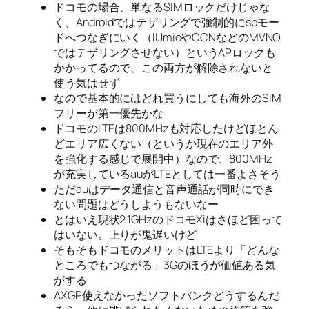
ドコモの場合、単なるSIMロックだけじゃな
く、Androidではテザリングで強制的にspモー
ドへつなぎにいく（IIJmioやOCNなどのMVNO
ではテザリングさせない）というAPロックも
かかってるので、この両方が解除されないと
使う気はせず
なので基本的にはどれ買うにしても海外のSIM
フリーが第一優先かな
ドコモのLTEは800MHzも対応したけどほとん
どエリア広くない（というか現在のエリア外
を強化する感じで展開中）なので、800MHz
が充実しているauがLTEとしては一番よさそう
ただauはデータ通信と音声通話が同時にでき
ない問題はどうしようもないなー
とはいえ現状2.1GHzのドコモXiはさほど困って
はいない。上りが鬼遅いけど
そもそもドコモのメリットはLTEより「どんな
ところでもつながる」3Gのほうが価値ある気
がする
AXGP使えなかったソフトバンクどうするんだ