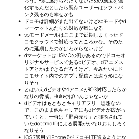
ろう。他に逃げられたくないための施策を強
化するんだとしたら既存ユーザーはソフトバ
ンク残るのも幸せかも
ドコモは詳細がまだ出てないけどspモードやd
マーケットあたりの対応が気になる
spモードメールはここまで延期しまくったド
コモクラウドで対応ってところかな。そのた
めに延期したのかはわからないけど
dマーケットはLISMOの例があるのでドコモオ
リジナルサービスであるdビデオ、dアニメス
トアとかはできるだろうけど、今みたいにド
コモサイト内でのアプリ配信とは違う形にな
りそう
とはいえdビデオやdアニメがiOS対応したらか
なりの脅威。Huluやばいんじゃないか
dビデオはもともとキャリアフリー思想なの
で、このまま他キャリアにもdビデオが広がっ
ていくと、一時は「野菜売り」と揶揄されて
いたdocomo IDによる展開がかなりおもしろく
なりそう
iOS 7適用でiPhone 5がドコモLTE通るようにな