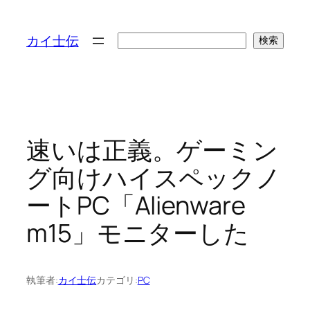
検
カイ士伝
検索
索
速いは正義。ゲーミン
グ向けハイスペックノ
ートPC「Alienware
m15」モニターした
執筆者:
カイ士伝
カテゴリ:
PC