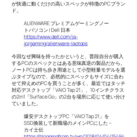
が快適に動くだけの高いスペックが特徴のPCブラン
ド。
ALIENWARE プレミアムゲーミングノー
トパソコン | Dell 日本
https://www.dell.com/ja-
jp/gaming/alienware-laptops
今回なぜ興味を持ったかというと、普段自分が購入
するPCのスペックとはある意味真逆の製品だから。
ノートPCは持ち歩き用途として小型軽量モデルを選
ぶタイプなので、必然的にスペックもサイズに合わ
せて抑えめのPCを買うことが多く、最近ではタッチ
対応デスクトップ「VAIO Tap 21」、10インチクラス
の2in1「Surface Go」の2台を場所に応じて使い分け
ていました。
爆安デスクトップPC「VAIO Tap 21」を
SSD換装して新職場のメインPCにした –
カイ士伝
https://bloggingfrom.tv/wp/2018/04/04/15494