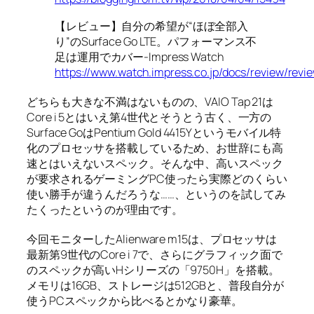
【レビュー】自分の希望が“ほぼ全部入
り”のSurface Go LTE。パフォーマンス不
足は運用でカバー-Impress Watch
https://www.watch.impress.co.jp/docs/review/revie
どちらも大きな不満はないものの、VAIO Tap 21は
Core i 5とはいえ第4世代とそうとう古く、一方の
Surface GoはPentium Gold 4415Yというモバイル特
化のプロセッサを搭載しているため、お世辞にも高
速とはいえないスペック。そんな中、高いスペック
が要求されるゲーミングPC使ったら実際どのくらい
使い勝手が違うんだろうな……、というのを試してみ
たくったというのが理由です。
今回モニターしたAlienware m15は、プロセッサは
最新第9世代のCore i 7で、さらにグラフィック面で
のスペックが高いHシリーズの「9750H」を搭載。
メモリは16GB、ストレージは512GBと、普段自分が
使うPCスペックから比べるとかなり豪華。