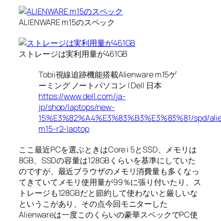
ALIENWARE m15のスペック
ストレージは実利用量が461GB
Tobii視線追跡機能搭載Alienware m15ゲ
ーミング ノートパソコン | Dell 日本
https://www.dell.com/ja-
jp/shop/laptops/new-
15%E3%82%A4%E3%83%B3%E3%83%81/spd/alie
m15-r2-laptop
ここ最近PCを選ぶときはCore i 5とSSD、メモリは
8GB、SSDの容量は128GBくらいを基準にしていた
のですが、最近ブラウザのメモリ消費量も多くなっ
てきていてメモリ使用量が99％に張り付いたり、ス
トレージも128GBだと節約して使わないと厳しいな
というこがあり、その点今回モニターした
Alienwareは一度このくらいの豪華スペックでPC使