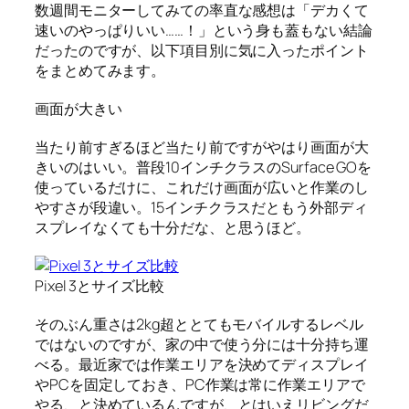
数週間モニターしてみての率直な感想は「デカくて
速いのやっぱりいい……！」という身も蓋もない結論
だったのですが、以下項目別に気に入ったポイント
をまとめてみます。
画面が大きい
当たり前すぎるほど当たり前ですがやはり画面が大
きいのはいい。普段10インチクラスのSurface GOを
使っているだけに、これだけ画面が広いと作業のし
やすさが段違い。15インチクラスだともう外部ディ
スプレイなくても十分だな、と思うほど。
Pixel 3とサイズ比較
そのぶん重さは2kg超ととてもモバイルするレベル
ではないのですが、家の中で使う分には十分持ち運
べる。最近家では作業エリアを決めてディスプレイ
やPCを固定しておき、PC作業は常に作業エリアで
やる、と決めているんですが、とはいえリビングだ