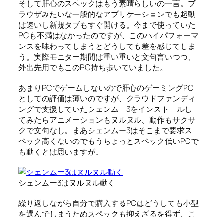
そして肝心のスペックはもう素晴らしいの一言。ブ
ラウザみたいな一般的なアプリケーションでも起動
は速いし新規タブもすぐ開ける。今まで使っていた
PCも不満はなかったのですが、このハイパフォーマ
ンスを味わってしまうとどうしても差を感じてしま
う。実際モニター期間は重い重いと文句言いつつ、
外出先用でもこのPC持ち歩いていました。
あまりPCでゲームしないので肝心のゲーミングPC
としての評価は薄いのですが、クラウドファンディ
ングで支援していたシェンムー3をインストールし
てみたらアニメーションもヌルヌル、動作もサクサ
クで文句なし。まあシェンムー3はそこまで要求ス
ペック高くないのでもうちょっとスペック低いPCで
も動くとは思いますが。
シェンムー3はヌルヌル動く
繰り返しながら自分で購入するPCはどうしても小型
を選んでしまうためスペックも抑えざるを得ず、こ