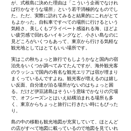
が、式根島に決めた理由は「こういう企画でなけれ
ば行かなそうな場所」という若干消極的なものでし
た。ただ、実際に訪れてみると結果的にこれがとて
もよかった。自転車ですべての場所に行けるという
気軽さ、美しくもプライベート感溢れる海、ほどよ
い疲労感で回れるハイキングなど、小さい島なのに
見どころがいくつもあって、東京から行ける気軽な
観光地としてはとてもいい場所です。
実はこの秋ちょっと旅行でもしようかなと国内の宿
泊先をいくつか調べてみてたんですが、海外観光客
のラッシュで国内の有名な観光エリアは宿が埋まり
まくっているんですよね。観光客が増えるのは嬉し
い反面、自分達が泊る場所がないのはちょっと困
る。だけど伊豆諸島はそういう意味でかなりの穴場
で、オフシーズンとはいえ結構泊まれる場所も多
く、東京からちょっと旅行に行きたい時にもぴった
り。
島の中の移動も観光地図が充実していて、ほとんど
の店がすべて地図に載っているので地図を見ていれ