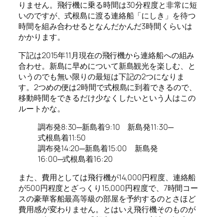
りません。飛行機に乗る時間は30分程度と非常に短
いのですが、式根島に渡る連絡船「にしき」を待つ
時間を組み合わせるとなんだかんだ3時間くらいは
かかります。
下記は2015年11月現在の飛行機から連絡船への組み
合わせ。新島に早めについて新島観光を楽しむ、と
いうのでも無い限りの最短は下記の2つになりま
す。2つめの便は2時間で式根島に到着できるので、
移動時間をできるだけ少なくしたいという人はこの
ルートかな。
調布発8:30─新島着9:10 新島発11:30─
式根島着11:50
調布発14:20─新島着15:00 新島発
16:00─式根島着16:20
また、費用としては飛行機が14,000円程度、連絡船
が500円程度とざっくり15,000円程度で、7時間コー
スの豪華客船最高等級の部屋を予約するのとさほど
費用感が変わりません。とはいえ飛行機そのものが