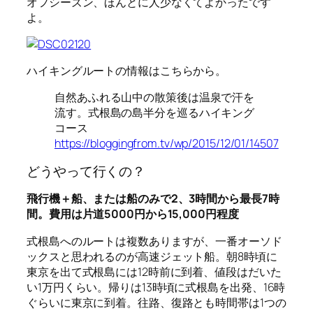
オフシーズン、ほんとに人少なくてよかったです
よ。
ハイキングルートの情報はこちらから。
自然あふれる山中の散策後は温泉で汗を
流す。式根島の島半分を巡るハイキング
コース
https://bloggingfrom.tv/wp/2015/12/01/14507
どうやって行くの？
飛行機＋船、または船のみで2、3時間から最長7時
間。費用は片道5000円から15,000円程度
式根島へのルートは複数ありますが、一番オーソド
ックスと思われるのが高速ジェット船。朝8時頃に
東京を出て式根島には12時前に到着、値段はだいた
い1万円くらい。帰りは13時頃に式根島を出発、16時
ぐらいに東京に到着。往路、復路とも時間帯は1つの