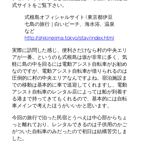
式サイトをご覧下さい。
式根島オフィシャルサイト | 東京都伊豆
七島の旅行｜白いビーチ、海水浴、温泉
など
http://shikinejima.tokyo/stay/index.html
実際に訪問した感じ、便利さだけなら村の中央エリ
アが一番。というのも式根島は坂が非常に多く、気
軽に島の中を回るには電動アシスト自転車がお勧め
なのですが、電動アシスト自転車が借りられるのは
圧倒的に村の中央エリアなんですよね。宿泊施設ま
での移動は基本的に車で送迎してくれますし、電動
アシスト自転車のレンタル店によっては船が到着す
る港まで持ってきてもくれるので、基本的には自転
車メインで考えたほうがいいかと思います。
今回の旅行で泊った民宿とうべえは中心部からちょ
っと離れており、レンタルできるのは子供用のかご
がついた自転車のみだったので初日は結構苦労しま
した。