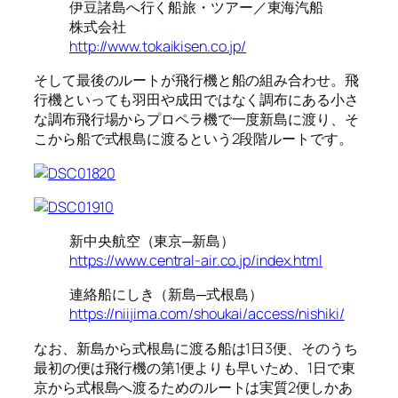
伊豆諸島へ行く船旅・ツアー／東海汽船
株式会社
http://www.tokaikisen.co.jp/
そして最後のルートが飛行機と船の組み合わせ。飛
行機といっても羽田や成田ではなく調布にある小さ
な調布飛行場からプロペラ機で一度新島に渡り、そ
こから船で式根島に渡るという2段階ルートです。
新中央航空（東京─新島）
https://www.central-air.co.jp/index.html
連絡船にしき（新島─式根島）
https://niijima.com/shoukai/access/nishiki/
なお、新島から式根島に渡る船は1日3便、そのうち
最初の便は飛行機の第1便よりも早いため、1日で東
京から式根島へ渡るためのルートは実質2便しかあ