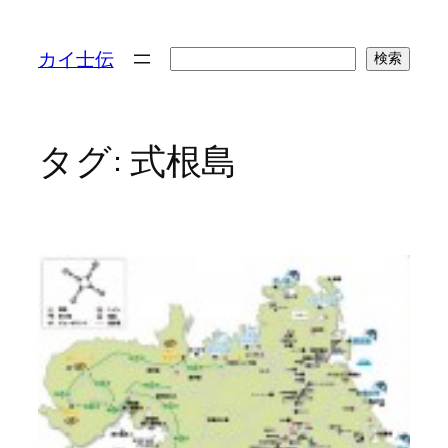
検
カイ士伝
検索
索
タグ:
式根島