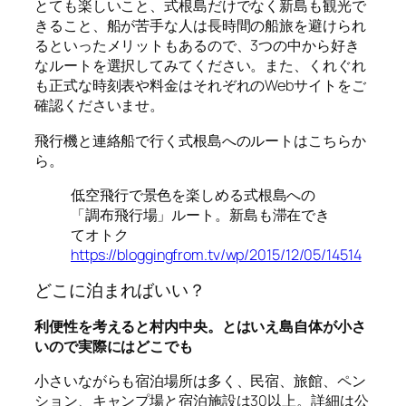
とても楽しいこと、式根島だけでなく新島も観光で
きること、船が苦手な人は長時間の船旅を避けられ
るといったメリットもあるので、3つの中から好き
なルートを選択してみてください。また、くれぐれ
も正式な時刻表や料金はそれぞれのWebサイトをご
確認くださいませ。
飛行機と連絡船で行く式根島へのルートはこちらか
ら。
低空飛行で景色を楽しめる式根島への
「調布飛行場」ルート。新島も滞在でき
てオトク
https://bloggingfrom.tv/wp/2015/12/05/14514
どこに泊まればいい？
利便性を考えると村内中央。とはいえ島自体が小さ
いので実際にはどこでも
小さいながらも宿泊場所は多く、民宿、旅館、ペン
ション、キャンプ場と宿泊施設は30以上。詳細は公