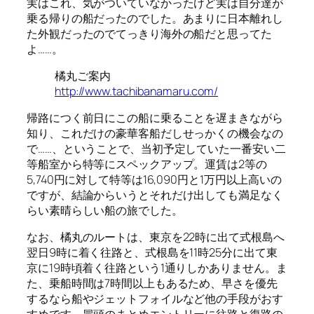
実はこれ、気がついていなかったけど実は自分達が
乗る帰りの船だったのでした。あまりに日本離れし
た外観だったのでてっきり海外の船だと思ってた
よ……。
橘丸ご案内
http://www.tachibanamaru.com/
帰路につく前日にこの船に乗ることを遅まきながら
知り、これだけの豪華客船だしせっかくの機会なの
で……、ということで、当初予定していた一番安い二
等船室から特等にスペックアップ。運賃は2等の
5,740円に対して特等は16,090円と1万円以上高いの
ですが、結論からいうとそれだけ出しても満足なく
らい素晴らしい船の旅でした。
なお、橘丸のルートは、東京を22時に出て式根島へ
翌日9時に着く往路と、式根島を11時25分に出て東
京に19時頃着く往路という1通りしかありません。ま
た、乗船時間は7時間以上もあるため、早さを優先
するなら船やジェットフォイルなど他の手段がおす