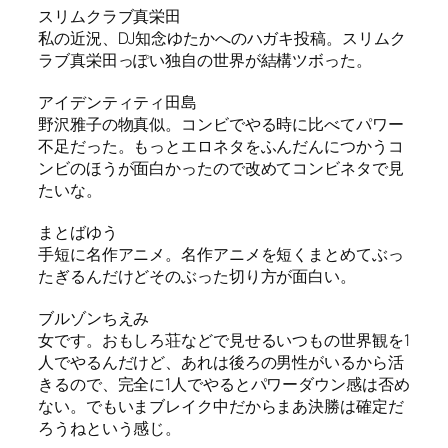
スリムクラブ真栄田
私の近況、DJ知念ゆたかへのハガキ投稿。スリムク
ラブ真栄田っぽい独自の世界が結構ツボった。
アイデンティティ田島
野沢雅子の物真似。コンビでやる時に比べてパワー
不足だった。もっとエロネタをふんだんにつかうコ
ンビのほうが面白かったので改めてコンビネタで見
たいな。
まとばゆう
手短に名作アニメ。名作アニメを短くまとめてぶっ
たぎるんだけどそのぶった切り方が面白い。
ブルゾンちえみ
女です。おもしろ荘などで見せるいつもの世界観を1
人でやるんだけど、あれは後ろの男性がいるから活
きるので、完全に1人でやるとパワーダウン感は否め
ない。でもいまブレイク中だからまあ決勝は確定だ
ろうねという感じ。