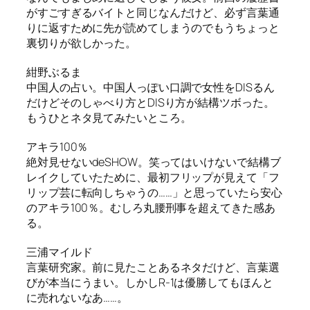
がすごすぎるバイトと同じなんだけど、必ず言葉通
りに返すために先が読めてしまうのでもうちょっと
裏切りが欲しかった。
紺野ぶるま
中国人の占い。中国人っぽい口調で女性をDISるん
だけどそのしゃべり方とDISり方が結構ツボった。
もうひとネタ見てみたいところ。
アキラ100％
絶対見せないdeSHOW。笑ってはいけないで結構ブ
レイクしていたために、最初フリップが見えて「フ
リップ芸に転向しちゃうの……」と思っていたら安心
のアキラ100％。むしろ丸腰刑事を超えてきた感あ
る。
三浦マイルド
言葉研究家。前に見たことあるネタだけど、言葉選
びが本当にうまい。しかしR-1は優勝してもほんと
に売れないなあ……。