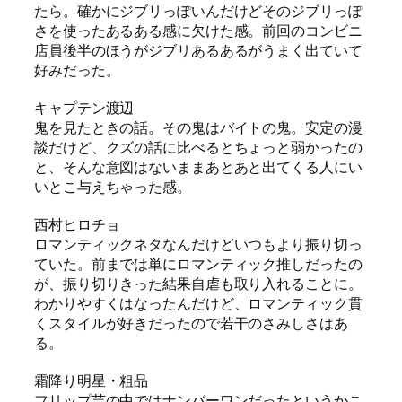
たら。確かにジブリっぽいんだけどそのジブリっぽ
さを使ったあるある感に欠けた感。前回のコンビニ
店員後半のほうがジブリあるあるがうまく出ていて
好みだった。
キャプテン渡辺
鬼を見たときの話。その鬼はバイトの鬼。安定の漫
談だけど、クズの話に比べるとちょっと弱かったの
と、そんな意図はないままあとあと出てくる人にい
いとこ与えちゃった感。
西村ヒロチョ
ロマンティックネタなんだけどいつもより振り切っ
ていた。前までは単にロマンティック推しだったの
が、振り切りきった結果自虐も取り入れることに。
わかりやすくはなったんだけど、ロマンティック貫
くスタイルが好きだったので若干のさみしさはあ
る。
霜降り明星・粗品
フリップ芸の中ではナンバーワンだったというかこ