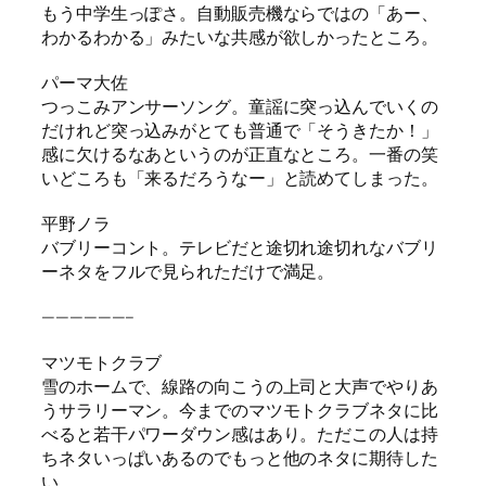
もう中学生っぽさ。自動販売機ならではの「あー、
わかるわかる」みたいな共感が欲しかったところ。
パーマ大佐
つっこみアンサーソング。童謡に突っ込んでいくの
だけれど突っ込みがとても普通で「そうきたか！」
感に欠けるなあというのが正直なところ。一番の笑
いどころも「来るだろうなー」と読めてしまった。
平野ノラ
バブリーコント。テレビだと途切れ途切れなバブリ
ーネタをフルで見られただけで満足。
——————–
マツモトクラブ
雪のホームで、線路の向こうの上司と大声でやりあ
うサラリーマン。今までのマツモトクラブネタに比
べると若干パワーダウン感はあり。ただこの人は持
ちネタいっぱいあるのでもっと他のネタに期待した
い。