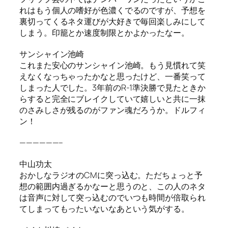
れはもう個人の嗜好が色濃くでるのですが、予想を
裏切ってくるネタ運びが大好きで毎回楽しみにして
しまう。印籠とか速度制限とかよかったなー。
サンシャイン池崎
これまた安心のサンシャイン池崎。もう見慣れて笑
えなくなっちゃったかなと思ったけど、一番笑って
しまった人でした。3年前のR-1準決勝で見たときか
らすると完全にブレイクしていて嬉しいと共に一抹
のさみしさが残るのがファン魂だろうか。ドルフィ
ン！
——————–
中山功太
おかしなラジオのCMに突っ込む。ただちょっと予
想の範囲内過ぎるかなーと思うのと、この人のネタ
は音声に対して突っ込むのでいつも時間が倍取られ
てしまってもったいないなあという気がする。