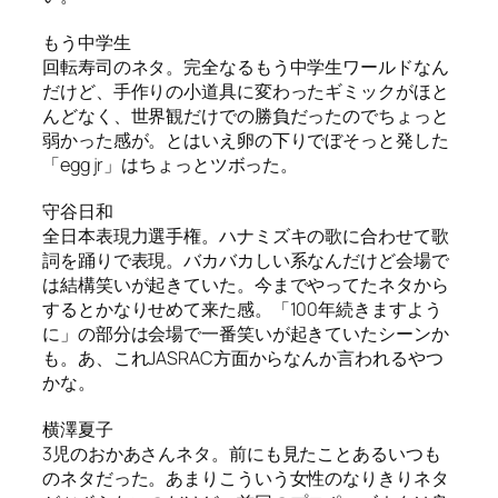
もう中学生
回転寿司のネタ。完全なるもう中学生ワールドなん
だけど、手作りの小道具に変わったギミックがほと
んどなく、世界観だけでの勝負だったのでちょっと
弱かった感が。とはいえ卵の下りでぼそっと発した
「egg jr」はちょっとツボった。
守谷日和
全日本表現力選手権。ハナミズキの歌に合わせて歌
詞を踊りで表現。バカバカしい系なんだけど会場で
は結構笑いが起きていた。今までやってたネタから
するとかなりせめて来た感。「100年続きますよう
に」の部分は会場で一番笑いが起きていたシーンか
も。あ、これJASRAC方面からなんか言われるやつ
かな。
横澤夏子
3児のおかあさんネタ。前にも見たことあるいつも
のネタだった。あまりこういう女性のなりきりネタ