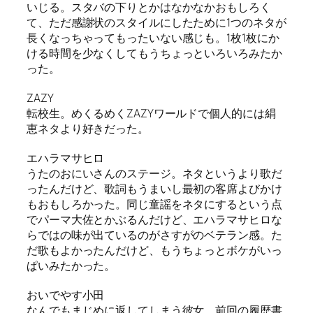
いじる。スタバの下りとかはなかなかおもしろく
て、ただ感謝状のスタイルにしたために1つのネタが
長くなっちゃってもったいない感じも。1枚1枚にか
ける時間を少なくしてもうちょっといろいろみたか
った。
ZAZY
転校生。めくるめくZAZYワールドで個人的には絹
恵ネタより好きだった。
エハラマサヒロ
うたのおにいさんのステージ。ネタというより歌だ
ったんだけど、歌詞もうまいし最初の客席よびかけ
もおもしろかった。同じ童謡をネタにするという点
でパーマ大佐とかぶるんだけど、エハラマサヒロな
らではの味が出ているのがさすがのベテラン感。た
だ歌もよかったんだけど、もうちょっとボケがいっ
ぱいみたかった。
おいでやす小田
なんでもまじめに返してしまう彼女。前回の履歴書