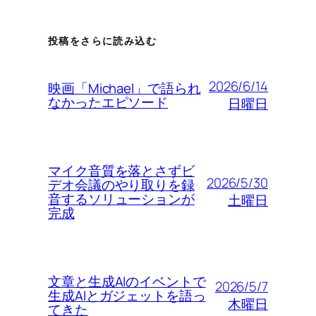
投稿をさらに読み込む
2026/6/14
映画「Michael」で語られ
なかったエピソード
日曜日
マイク音質を落とさずビ
2026/5/30
デオ会議のやり取りを録
音するソリューションが
土曜日
完成
文章と生成AIのイベントで
2026/5/7
生成AIとガジェットを語っ
木曜日
てきた