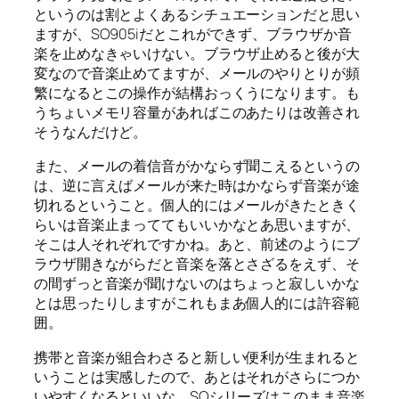
というのは割とよくあるシチュエーションだと思い
ますが、SO905iだとこれができず、ブラウザか音
楽を止めなきゃいけない。ブラウザ止めると後が大
変なので音楽止めてますが、メールのやりとりが頻
繁になるとこの操作が結構おっくうになります。も
うちょいメモリ容量があればこのあたりは改善され
そうなんだけど。
また、メールの着信音がかならず聞こえるというの
は、逆に言えばメールが来た時はかならず音楽が途
切れるということ。個人的にはメールがきたときく
らいは音楽止まっててもいいかなとあ思いますが、
そこは人それぞれですかね。あと、前述のようにブ
ラウザ開きながらだと音楽を落とさざるをえず、そ
の間ずっと音楽が聞けないのはちょっと寂しいかな
とは思ったりしますがこれもまあ個人的には許容範
囲。
携帯と音楽が組合わさると新しい便利が生まれると
いうことは実感したので、あとはそれがさらにつか
いやすくなるといいな。SOシリーズはこのまま音楽