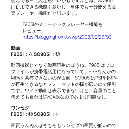
読んでるって人ならいいかもですけどね。SO905i
は併用できる機能も多いし、単体でも十分使える音
楽プレーヤー機能だと思います。
F905iのミュージックプレーヤー機能を
レビュー
https://bloggingfrom.tv/wp/2008/02/26/93
動画
F905i
：△
SO905i
：◎
動画撮影じゃなく動画再生のほうね。F905iはプロ
ファイルが携帯電話用になっていて、PSPなんかの
MP4を共有できないのが面倒。SO905iはPSP用MP4
が再生できるなどフォーマットの幅が広いので便利
です。ワイド動画は表示できないけど、容量のこと
考えても自分はQVGA派なのであまり問題なし。
ワンセグ
F905i
：◎
SO905i
：○
画質うんぬんはそもそもワンセグの画質が低いので