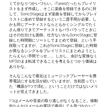
くてかなりつかいづらい。iTunesだったらプレイリ
ストをまず作成し、そこに楽曲を登録できるのに対
して、SonicStageはまず楽曲を登録してからプレイ
リストに改めて登録するという二度手間が必要。し
かも同じアーティストならともかくシングルでたく
さん借りてきてアーティストもバラバラってときに
はその仕分けも面倒。仕方ないからSonicStageに登
録した時間順にソートしてまとめて登録、という手
段取ってますが、これがSonicStageに登録した時期
が異なるシングルをプレイリストにまとめようとし
たらえらい手間でっせ……。しかし、余計な変換なく
MP3のまま転送できることを考えるとつかう価値は
ありかな。
そんなこんなで最近はミュージックプレーヤーを携
帯電話にする生活が続いていますが、当初思ってい
た「機器が1つで済む」ということだけではないメリ
ットが見えてきました。
1つはメールや音楽の取り逃しがなくなること。移動
中なんかはメールや電話で着信しても気づかないこ