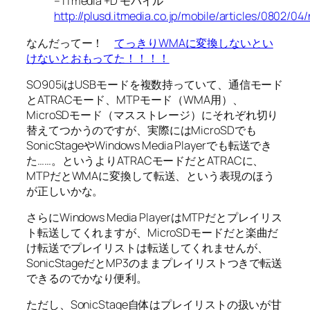
– ITmedia +D モバイル
http://plusd.itmedia.co.jp/mobile/articles/0802/0
なんだってー！
てっきりWMA
に変換しないとい
けないとおもってた！！！！
SO905iはUSBモードを複数持っていて、通信モード
とATRACモード、MTPモード（WMA用）、
MicroSDモード（マスストレージ）にそれぞれ切り
替えてつかうのですが、実際にはMicroSDでも
SonicStageやWindows Media Playerでも転送でき
た……。というよりATRACモードだとATRACに、
MTPだとWMAに変換して転送、という表現のほう
が正しいかな。
さらにWindows Media PlayerはMTPだとプレイリス
ト転送してくれますが、MicroSDモードだと楽曲だ
け転送でプレイリストは転送してくれませんが、
SonicStageだとMP3のままプレイリストつきで転送
できるのでかなり便利。
ただし、SonicStage自体はプレイリストの扱いが甘