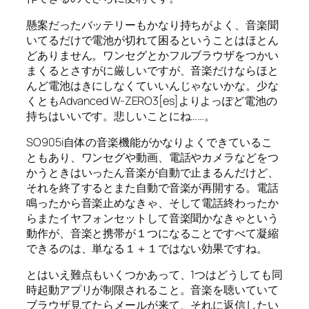
懸案だったバッテリーもかなり持ちがよく、音楽聞
いてるだけで電池が切れて困るということはほとん
どありません。ワンセグとかフルブラウザをつかい
まくるとさすがに厳しいですが、音楽だけならほと
んど電池はきにしなくていいんじゃないかな。少な
くともAdvanced W-ZERO3[es]よりよっぽど電池の
持ちはいいです。悲しいことにね……。
SO905i自体の音楽機能がかなりよくできているこ
ともあり、ワンセグや動画、電話やカメラなどをつ
かうときはいったん音楽が自動で止まるんだけど、
それを終了するとまた自動で音楽が再開する。電話
鳴ったから音楽止めなきゃ、そして電話終わったか
らまたイヤフォンセットして音楽聞かなきゃという
動作が、音楽と携帯が１つになることですべて凝縮
できるのは、単なる１＋１ではない効果ですね。
とはいえ難点もいくつかあって、1つはどうしても同
時起動アプリが制限されること。音楽を聴いていて
ブラウザ見てたらメールが来て、それに返信したい