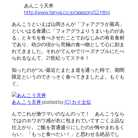
あんこう天丼
http://www.tenya.co.jp/season/02.html
あんこうといえば山岡さんが「フォアグラが最高」
といいはる食通に「フォアグラよりうまいものがあ
る」とキモを食べさせたことでおなじみの有名食材
であり、幼少の頃から究極の食べ物として心に刻ま
れてきました。それがてんやでリーズナブルにたべ
られるなんて、21世紀ってステキ！
知ったのがつい最近たまたま道を通った時で、期間
限定というのでさっそく食べてきましたよ。もぐも
ぐ。
あんこう天丼
posted by
(C)カイ士伝
んでこれが激ウマいのなんのって！ あんこうなら
ではのホワホワ感が衣に包まれていてすごく上品な
仕上がり。ご飯を普通盛りにしたのが悔やまれるく
らい、「もっと食べたい！」と思わせる絶品でし