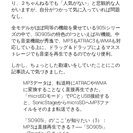
り、２ちゃんねるでも「人気がない」と悲観的な人
がいますが、自分がつかって気に入っていれば問題
なし。
全モデルがほぼ同等の機能を乗せている905iシリー
ズの中で、SO905iの特色の1つといえばAV機能。中
でも音楽機能が秀逸で、MP3もATRAC3もWMAも対
応している上に、ドラッグ＆ドラップによるマスス
トレージでも音楽を再生できるのでかなり便利。
しかし、ちょっとした勘違いをしていたことにこの
記事読んで気づきました。
MP3データは、転送時にATRACやWMA
に変換することなく直接再生できた。
「microSDモード」でPCとUSB接続する
と、SonicStageからmicroSDへMP3ファ
イルをそのまま転送できる。
「SO905i」の“ここ”が知りたい（3）：
MP3は直接再生できる？──「SO905i」