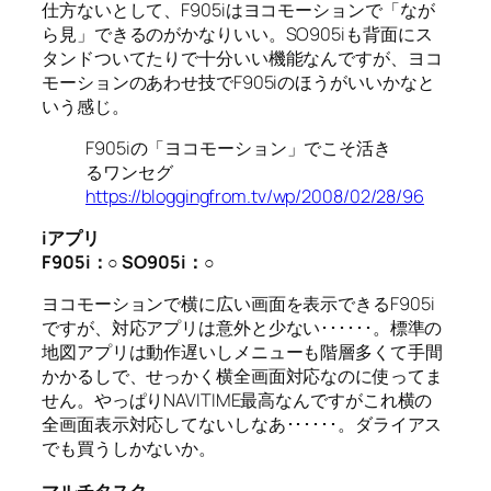
仕方ないとして、F905iはヨコモーションで「なが
ら見」できるのがかなりいい。SO905iも背面にス
タンドついてたりで十分いい機能なんですが、ヨコ
モーションのあわせ技でF905iのほうがいいかなと
いう感じ。
F905iの「ヨコモーション」でこそ活き
るワンセグ
https://bloggingfrom.tv/wp/2008/02/28/96
i
アプリ
F905i
：○
SO905i
：○
ヨコモーションで横に広い画面を表示できるF905i
ですが、対応アプリは意外と少ない･･････。標準の
地図アプリは動作遅いしメニューも階層多くて手間
かかるしで、せっかく横全画面対応なのに使ってま
せん。やっぱりNAVITIME最高なんですがこれ横の
全画面表示対応してないしなあ･･････。ダライアス
でも買うしかないか。
マルチタスク