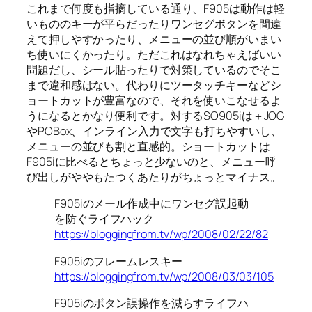
これまで何度も指摘している通り、F905は動作は軽
いもののキーが平らだったりワンセグボタンを間違
えて押しやすかったり、メニューの並び順がいまい
ち使いにくかったり。ただこれはなれちゃえばいい
問題だし、シール貼ったりで対策しているのでそこ
まで違和感はない。代わりにツータッチキーなどシ
ョートカットが豊富なので、それを使いこなせるよ
うになるとかなり便利です。対するSO905iは＋JOG
やPOBox、インライン入力で文字も打ちやすいし、
メニューの並びも割と直感的。ショートカットは
F905iに比べるとちょっと少ないのと、メニュー呼
び出しがややもたつくあたりがちょっとマイナス。
F905iのメール作成中にワンセグ誤起動
を防ぐライフハック
https://bloggingfrom.tv/wp/2008/02/22/82
F905iのフレームレスキー
https://bloggingfrom.tv/wp/2008/03/03/105
F905iのボタン誤操作を減らすライフハ