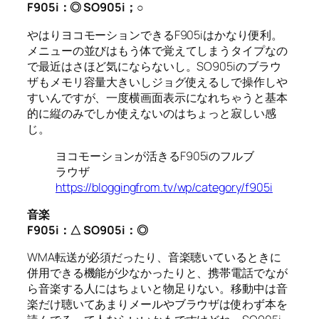
F905i
：◎
SO905i
；○
やはりヨコモーションできるF905iはかなり便利。
メニューの並びはもう体で覚えてしまうタイプなの
で最近はさほど気にならないし。SO905iのブラウ
ザもメモリ容量大きいしジョグ使えるしで操作しや
すいんですが、一度横画面表示になれちゃうと基本
的に縦のみでしか使えないのはちょっと寂しい感
じ。
ヨコモーションが活きるF905iのフルブ
ラウザ
https://bloggingfrom.tv/wp/category/f905i
音楽
F905i
：△
SO905i
：◎
WMA転送が必須だったり、音楽聴いているときに
併用できる機能が少なかったりと、携帯電話でなが
ら音楽する人にはちょいと物足りない。移動中は音
楽だけ聴いてあまりメールやブラウザは使わず本を