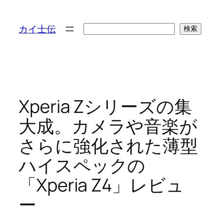
検
カイ士伝
検索
索
Xperia Zシリーズの集
大成。カメラや音楽が
さらに強化された薄型
ハイスペックの
「Xperia Z4」レビュ
ー