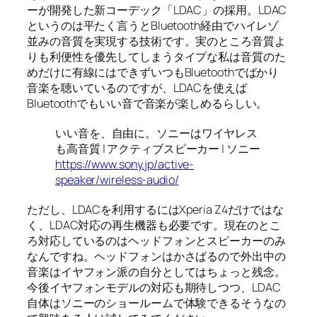
ーが開発した新コーデック「LDAC」の採用。LDAC
というのは平たく言うとBluetooth経由でハイレゾ
並みの音質を実現する技術です。実のところ音質よ
りも利便性を優先してしまうタイプな私は音質のた
めだけに有線にはできずいつもBluetoothでばかり
音楽を聴いているのですが、LDACを使えば
Bluetoothでもいい音で音楽が楽しめるらしい。
いい音を、自由に。ソニーはワイヤレス
も高音質 | アクティブスピーカー | ソニー
https://www.sony.jp/active-
speaker/wireless-audio/
ただし、LDACを利用するにはXperia Z4だけではな
く、LDAC対応の再生機器も必要です。現在のとこ
ろ対応しているのはヘッドフォンとスピーカーのみ
なんですね。ヘッドフォンはかさばるので外出中の
音楽はイヤフォン派の自分としてはちょっと残念。
今後イヤフォンモデルの対応も期待しつつ、LDAC
自体はソニーのショールームで体験できるそうなの