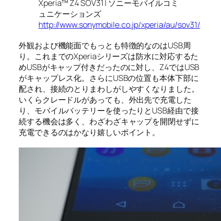
Xperia™ Z4 SOV31 | ソニーモバイルコミ
ュニケーションズ
http://www.sonymobile.co.jp/xperia/au/sov31/
外観および機能面でもっとも特徴的なのはUSB周
り。これまでのXperiaシリーズは防水に対応するた
めUSBがキャップ付きだったのに対し、Z4ではUSB
がキャップレス化。さらにUSBの位置も本体下部に
配され、接続のとりまわしがしやすくなりました。
いくらクレードルがあっても、外出先で充電した
り、モバイルバッテリーを使ったりとUSB経由で接
続する機会は多く、わざわざキャップを開閉せずに
充電できるのはかなり嬉しいポイント。