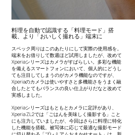
料理を自動で認識する「料理モード」搭
載、より「おいしく撮れる」端末に
スペック周りはこのあたりにして実際の使用感を。
端末をお借りして数週ほど試用しましたが、改めて
Xperiaシリーズはカメラがすばらしい。多彩な機能
を備えるスマートフォンにおいて、個人的にどうし
ても注目してしまうのがカメラ機能なのですが、
Xperiaのカメラは使いやすさと多機能さをうまく融
合したとてもバランスの良い仕上がりだなと改めて
実感しました。
Xperiaシリーズはもともとカメラに定評があり、
Xperia ZL2では「ごはんを美味しく撮影する」こと
にも注力していましたが、今回はさらに料理に特化
した機能を搭載。被写体に応じて最適な撮影モード
に切り替わる「プレミアムおまかせオート」は、新