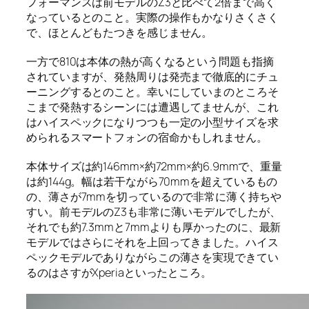
フォーマンスは前モデルのZ3と比べて2倍まで高く
なっているとのこと。実際の操作もかなりさくさく
で、ほとんどもたつきを感じません。
一方で810は本体の熱が高くなるという問題も指摘
されていますが、発熱周りは発売まで徹底的にチュ
ーニングするとのこと。幸いにしていまのところそ
こまで発熱するシーンには遭遇してませんが、これ
はハイスペックになりつつも一定の小型サイズを求
められるスマートフォンの宿命かもしれません。
本体サイズは約146mm×約72mm×約6.9mmで、重量
は約144g。幅は若干ながら70mmを超えているもの
の、薄さが7mmを切っているので非常に薄く持ちや
すい。前モデルのZ3も非常に薄いモデルでしたが、
それでも約7.3mmと7mmよりも厚かったのに、最新
モデルではさらにそれを上回ってきました。ハイス
ペックモデルでありながらこの薄さを実現できてい
るのはさすがXperiaといったところ。