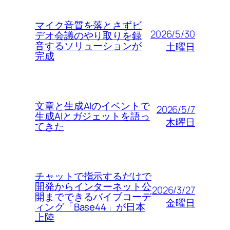
マイク音質を落とさずビ
2026/5/30
デオ会議のやり取りを録
音するソリューションが
土曜日
完成
文章と生成AIのイベントで
2026/5/7
生成AIとガジェットを語っ
木曜日
てきた
チャットで指示するだけで
開発からインターネット公
2026/3/27
開までできるバイブコーデ
金曜日
ィング「Base44」が日本
上陸