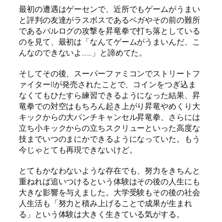
最初の遭遇はゲーセンで、近所でもゲームがうまい
と評判の友達がラスボスであるベガやその前の難所
であるバルログの攻撃を昇竜拳で打ち落としている
のを見て、最初は「なんてゲームがうまいんだ、こ
んなのできないよ……」と諦めてた。
そしてその後、スーパーファミコンでストリートフ
ァイターIIが発売されたことで、コインをつぎ込ま
なくてもひたすら練習できるようになった結果、昇
竜拳での対空はもちろん起き上がり昇竜やめくり大
キックからの大パンチキャンセル昇竜拳、さらには
立ち小キックからの立ちスクリューといった高度な
技までいつのまにかできるようになっていた。もう
今じゃとても再現できないけど。
とてもかなわないような存在でも、努力をきちんと
重ねれば追いつけるという体験はその後の人生にも
大きな影響を与えました。大学受験もその後の社会
人生活も「努力と積み上げることで成果が生まれ
る」という体験は大きく生きている気がする。