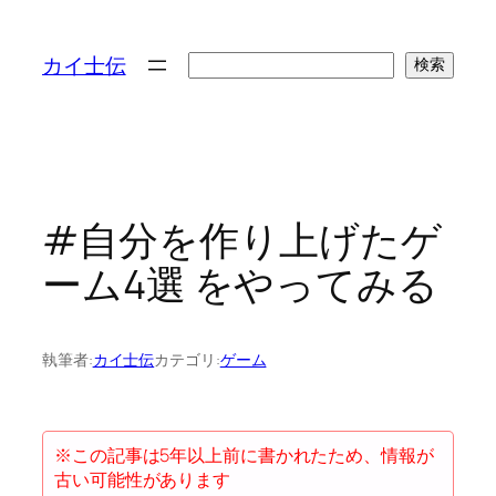
検
カイ士伝
検索
索
#自分を作り上げたゲ
ーム4選 をやってみる
執筆者:
カイ士伝
カテゴリ:
ゲーム
※この記事は5年以上前に書かれたため、情報が
古い可能性があります