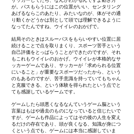
サッカーしてたら、なんかわかるんですよ動き方
が。パスもらうにはこの位置がいい、センタリング
あげるならこのあたり、みたいなのが、体がその通
り動くかどうかは別として頭では理解できるように
なってたんですね、ウイイレのおかげで。
結局そのときはスルーパスをもらいやすい位置に居
続けることで点を取りまくり、スポーツ苦手という
自己評価をとっぱらうことができたのですが、それ
もこれもウイイレのおかげ。ウイイレが本格的なサ
ッカーゲームであり、サッカーが「求められる位置
にいること」が重要なスポーツだったから、という
のもあるのですが、苦手意識を持っていてもちゃん
と克服できる、という体験を得られたという点でと
ても感謝しているゲームです。
ゲームしたら頭悪くなるなんていうゲーム脳という
言葉はもはや過去のものになっていると信じたいで
すが、ゲームも作品によってはその後の人生を変え
るだけの存在であり、頭が良くなる、知識が身につ
くという点でも、ゲームには本当に感謝していま