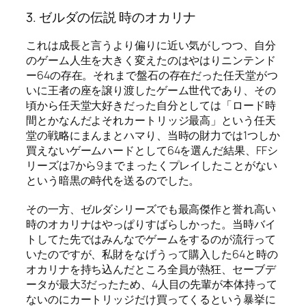
3. ゼルダの伝説 時のオカリナ
これは成長と言うより偏りに近い気がしつつ、自分
のゲーム人生を大きく変えたのはやはりニンテンド
ー64の存在。それまで盤石の存在だった任天堂がつ
いに王者の座を譲り渡したゲーム世代であり、その
頃から任天堂大好きだった自分としては「ロード時
間とかなんだよそれカートリッジ最高」という任天
堂の戦略にまんまとハマり、当時の財力では1つしか
買えないゲームハードとして64を選んだ結果、FFシ
リーズは7から9までまったくプレイしたことがない
という暗黒の時代を送るのでした。
その一方、ゼルダシリーズでも最高傑作と誉れ高い
時のオカリナはやっぱりすばらしかった。当時バイ
トしてた先ではみんなでゲームをするのが流行って
いたのですが、私財をなげうって購入した64と時の
オカリナを持ち込んだところ全員が熱狂、セーブデ
ータが最大3だったため、4人目の先輩が本体持って
ないのにカートリッジだけ買ってくるという暴挙に