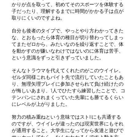
かりが点を取って、初めてそのスポーツを体験する
子だったり、理解するまでに時間がかかる子は点が
取りにくいのですよね。
自分も後者のタイプで、やっとやり方わかってきた
な、とおもったら体育の種目が切り替わってしまっ
てまたゼロから、みたいなのを繰り返すことで、体
を動かすのが嫌いなわけではないのに体育は苦手、
という意識をずっと引きずっていました。
そんなトラウマを代えてくれたのがこのウイイレ。
ゼルダ同様これもバイト先で流行していたこともあ
り、無理矢理プレイに参加させられて負け続けたの
が悔しいあまり、1人でひたすら練習したことで、コ
テンパンにされまくっていた先輩にも勝てるくらい
にレベルが上がりました。
努力の積み重ねという意味ではストIIにも共通する
のですが、ウイイレが違ったのは現実世界にもそれ
が通用すること。大学生になってから友達と遊びで