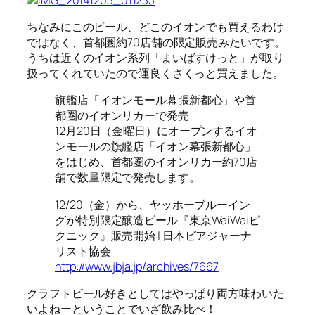
ちなみにこのビール、どこのイオンでも買えるわけ
ではなく、首都圏約70店舗の限定販売みたいです。
うちは近くのイオン系列「まいばすけっと」が取り
扱ってくれていたので運良くさくっと買えました。
旗艦店「イオンモール幕張新都心」や首
都圏のイオンリカーで発売
12月20日（金曜日）にオープンするイオ
ンモールの旗艦店「イオン幕張新都心」
をはじめ、首都圏のイオンリカー約70店
舗で数量限定で発売します。
12/20（金）から、ヤッホーブルーイン
グが特別限定醸造ビール『東京WaiWaiピ
クニック』販売開始 | 日本ビアジャーナ
リスト協会
http://www.jbja.jp/archives/7667
クラフトビール好きとしてはやっぱり両方味わいた
いよねーということでいざ飲み比べ！