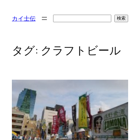
検
カイ士伝
検索
索
タグ:
クラフトビール