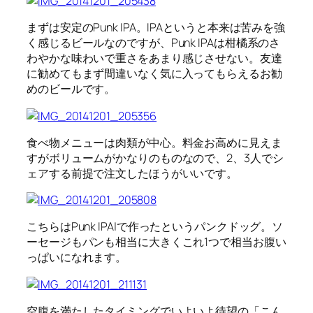
まずは安定のPunk IPA。IPAというと本来は苦みを強
く感じるビールなのですが、Punk IPAは柑橘系のさ
わやかな味わいで重さをあまり感じさせない。友達
に勧めてもまず間違いなく気に入ってもらえるお勧
めのビールです。
食べ物メニューは肉類が中心。料金お高めに見えま
すがボリュームがかなりのものなので、2、3人でシ
ェアする前提で注文したほうがいいです。
こちらはPunk IPA|で作ったというパンクドッグ。ソ
ーセージもパンも相当に大きくこれ1つで相当お腹い
っぱいになれます。
空腹を満たしたタイミングでいよいよ待望の「こん