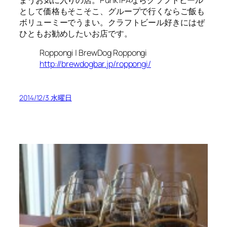
として価格もそこそこ、グループで行くならご飯も
ボリューミーでうまい。クラフトビール好きにはぜ
ひともお勧めしたいお店です。
Roppongi | BrewDog Roppongi
http://brewdogbar.jp/roppongi/
2014/12/3 水曜日