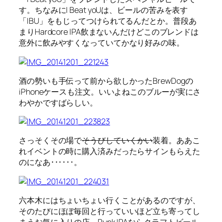
す。ちなみにI Beat yoUは、ビールの苦みを表す
「IBU」をもじってつけられてるんだとか。普段あ
まりHardcore IPA飲まないんだけどこのブレンドは
意外に飲みやすくなっていてかなり好みの味。
酒の勢いも手伝って前から欲しかったBrewDogの
iPhoneケースも注文。いいよねこのブルーが実にさ
わやかですばらしい。
さっそくその場で
そうびしていくかい
装着。ああこ
れイベントの時に購入済みだったらサインもらえた
のになあ･･････。
六本木にはちょいちょい行くことがあるのですが、
そのたびにほぼ毎回と行っていいほど立ち寄ってし
まうお気に入りの店。Punk IPAならクラフトビール