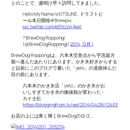
とのことで、週明け早々訪問してきました。
Hello My Name Is KITSUNE , ドラフトビ
ール本日開栓#Brewpix
pic.twitter.com/e5YcoVrAwX
? BrewDog Roppongi
(@BrewDogRoppongi)
2014, 12月 1
BrewDog Roppongiは、六本木交差点から芋洗坂方
面へ進んだあたりにあります。かき氷好きからする
と以前にこのブログで書いた「yelo」の道路挟んだ
目の前にあります。
六本木のかき氷店「yelo」のかき氷がお
いしすぎてかき氷の価値観が変わった –
カイ士伝
https://bloggingfrom.tv/wp/2014/04/26/12433
お店の上には青く輝くBrewDogのロゴ。