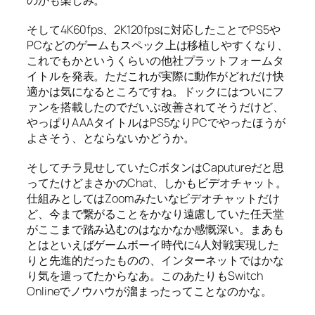
のかも楽しみ。
そして4K60fps、2K120fpsに対応したことでPS5や
PCなどのゲームもスペック上は移植しやすくなり、
これでもかというくらいの他社プラットフォームタ
イトルを発表。ただこれが実際に動作がどれだけ快
適かは気になるところですね。ドックにはついにフ
ァンを搭載したのでだいぶ改善されてそうだけど、
やっぱりAAAタイトルはPS5なりPCでやったほうが
よさそう、とならないかどうか。
そしてチラ見せしていたCボタンはCaputureだと思
ってたけどまさかのChat、しかもビデオチャット。
仕組みとしてはZoomみたいなビデオチャットだけ
ど、今まで繋がることをかなり遠慮していた任天堂
がここまで踏み込むのはなかなか感慨深い。まあも
とはといえばゲームボーイ時代に4人対戦実現した
りと先進的だったものの、インターネットではかな
り気を遣ってたからなあ。このあたりもSwitch
Onlineでノウハウが溜まったってことなのかな。