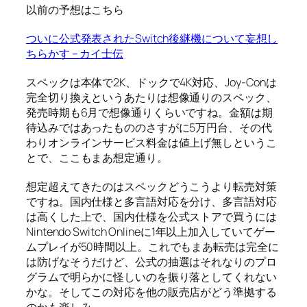
以前の予想はこちら
ついに公式発表されたSwitch後継機について妄想し
ちらかす – カイ士伝
スペックは本体で2K、ドックで4K対応、Joy-Conは
完全切り換えというあたりは想像通りのスペック、
発売時期も6月で想像通りくらいですね。金額は期
待込みではあったもののさすがに5万円台、その代
わりオンラインサービス料金は値上げ無しというこ
とで、ここもまあ想定通り。
想定超えてきたのはスペックどうこうより転売対策
ですね。国内仕様と多言語対応を分け、多言語対応
は高くした上で、国内仕様を公式ストアで買うには
Nintendo Switch Onlineに1年以上加入していてゲー
ムプレイが50時間以上。これでもまあ転売は完全に
は防げなそうだけど、公式の抽選はそれなりのプロ
グラムで明らかに怪しいのを振り落としてくれない
かな。そしてこの対応を他の販売店がどう準拠する