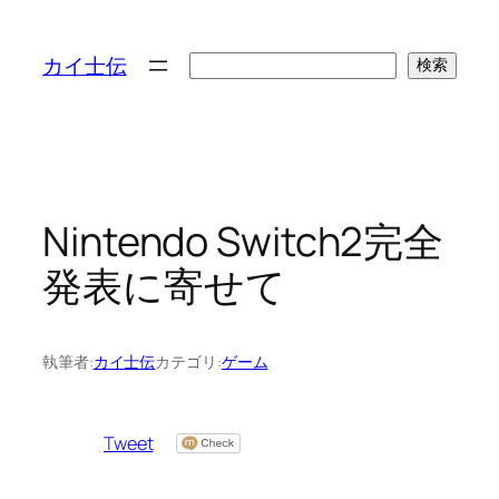
検
カイ士伝
検索
索
Nintendo Switch2完全
発表に寄せて
執筆者:
カイ士伝
カテゴリ:
ゲーム
Tweet