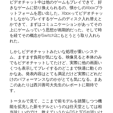
ビデオチャット中は他のゲームもプレイできて、好
きなゲームに切り換えられるの、懐かしのXboxプラ
ットフォームを思い出した。Xboxってビデオチャッ
トしながらプレイするゲームのディスク入れ替えと
かできて、まずはコミュニケーションがあってその
上にゲームっていう思想が画期的だった。そして時
を経てその概念がSwitch2にもとうとう取り入れら
れた。
しかしビデオチャットみたいな処理が重いシステ
ム、ますます負荷が気になる。映像見ると本体のみ
でもビデオチャットしてたけど、実際に他の画面い
くつも表示してプレイするのどこまで快適に動くの
かなあ。発表内容はとても満足だけど実際にどれだ
けのパフォーマンスなのかがとても気になる。まあ
このあたりは西川善司大先生のレポートに期待で
す。
トータルで見て、ここまで前モデルを踏襲しつつ機
能を拡充した新モデルというのは任天堂としては相
当珍しいのでは。敢えていうならDSと3DSが近いけ